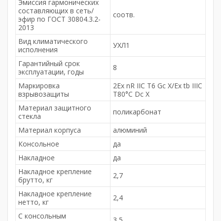
Эмиссия гармонических
составляющих в сеть/
соотв.
эфир по ГОСТ 30804.3.2-
2013
Вид климатического
УХЛ1
исполнения
Гарантийный срок
8
эксплуатации, годы
Маркировка
2Ex nR IIС T6 Gc X/Ex tb IIIC
взрывозащиты
T80°C Dc X
Материал защитного
поликарбонат
стекла
Материал корпуса
алюминий
Консольное
да
Накладное
да
Накладное крепление
2,7
брутто, кг
Накладное крепление
2,4
нетто, кг
С консольным
3,5