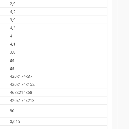
2,9
4,2
3,9
4,3
4
4,1
3,8
да
да
420х174х87
420х174х152
468х214х68
420х174х218
80
0,015