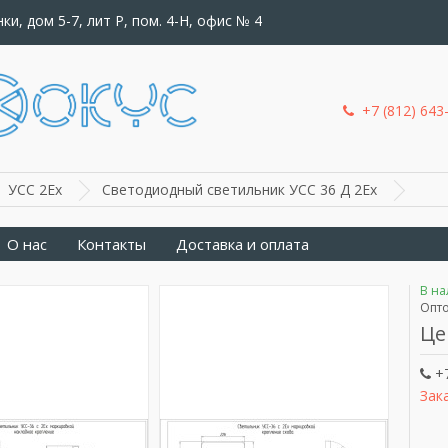
ки, дом 5-7, лит Р, пом. 4-Н, офис № 4
+7 (812) 643
УСС 2Ex
Светодиодный светильник УСС 36 Д 2Ex
О нас
Контакты
Доставка и оплата
В н
Опто
Це
+7
Зак