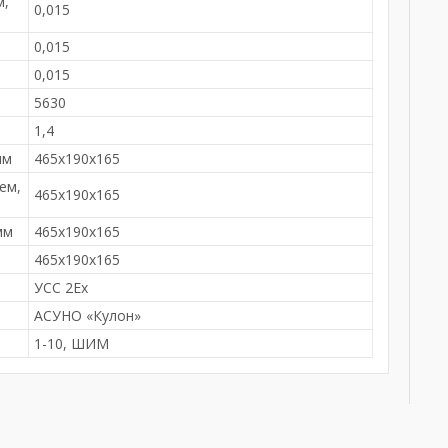
м,
0,015
0,015
0,015
5630
1,4
мм
465х190х165
ем,
465х190х165
мм
465х190х165
м
465х190х165
УСС 2Ex
АСУНО «Кулон»
1-10, ШИМ