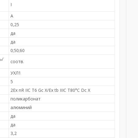
I
А
0,25
да
да
0;50;60
ь/
соотв.
УХЛ1
5
2Ex nR IIС T6 Gc X/Ex tb IIIC T80°C Dc X
поликарбонат
алюминий
да
да
3,2