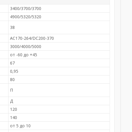
3400/3700/3700
4900/5320/5320
38
AC170-264/DC200-370
3000/4000/5000
от -60 до +45
67
0,95
80
-
П
Д
120
140
от 5 до 10