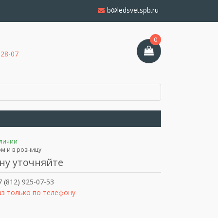
b@ledsvetspb.ru
0
-28-07
аличии
м и в розницу
ну уточняйте
 (812) 925-07-53
аз только по телефону