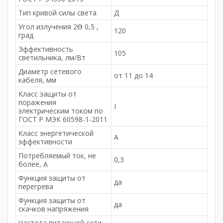
Тип кривой силы света
Д
Угол излучения 2Ɵ 0,5 ,
120
град
Эффективность
105
светильника, лм/Вт
Диаметр сетевого
от 11 до 14
кабеля, мм
Класс защиты от
поражения
I
электрическим током по
ГОСТ Р МЭК 60598-1-2011
Класс энергетической
А
эффективности
Потребляемый ток, не
0,3
более, A
Функция защиты от
да
перегрева
Функция защиты от
да
скачков напряжения
Частота питающей сети,