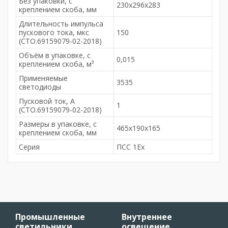
Без упаковки, с
230х296х283
креплением скоба, мм
Длительность импульса
пускового тока, мкс
150
(СТО.69159079-02-2018)
Объём в упаковке, с
0,015
креплением скоба, м³
Применяемые
3535
светодиоды
Пусковой ток, А
1
(СТО.69159079-02-2018)
Размеры в упаковке, с
465х190х165
креплением скоба, мм
Серия
ПСС 1Ex
Промышленные
Внутреннее
светильники
освещение