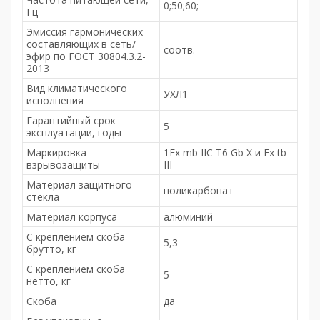
0;50;60;
Гц
Эмиссия гармонических
составляющих в сеть/
соотв.
эфир по ГОСТ 30804.3.2-
2013
Вид климатического
УХЛ1
исполнения
Гарантийный срок
5
эксплуатации, годы
Маркировка
1Ex mb IIC T6 Gb X и Ex tb
взрывозащиты
III
Материал защитного
поликарбонат
стекла
Материал корпуса
алюминий
С креплением скоба
5,3
брутто, кг
С креплением скоба
5
нетто, кг
Скоба
да