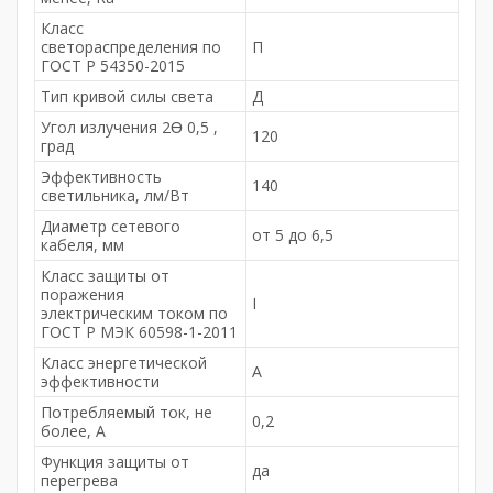
Класс
светораспределения по
П
ГОСТ Р 54350-2015
Тип кривой силы света
Д
Угол излучения 2Ɵ 0,5 ,
120
град
Эффективность
140
светильника, лм/Вт
Диаметр сетевого
от 5 до 6,5
кабеля, мм
Класс защиты от
поражения
I
электрическим током по
ГОСТ Р МЭК 60598-1-2011
Класс энергетической
А
эффективности
Потребляемый ток, не
0,2
более, A
Функция защиты от
да
перегрева