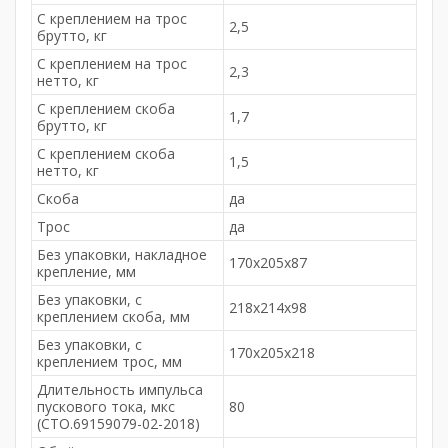
С креплением на трос
2,5
брутто, кг
С креплением на трос
2,3
нетто, кг
С креплением скоба
1,7
брутто, кг
С креплением скоба
1,5
нетто, кг
Скоба
да
Трос
да
Без упаковки, накладное
170х205х87
крепление, мм
Без упаковки, с
218х214х98
креплением скоба, мм
Без упаковки, с
170х205х218
креплением трос, мм
Длительность импульса
пускового тока, мкс
80
(СТО.69159079-02-2018)