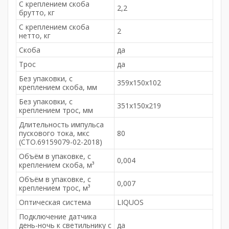
С креплением скоба
2,2
брутто, кг
С креплением скоба
2
нетто, кг
Скоба
да
Трос
да
Без упаковки, с
359х150х102
креплением скоба, мм
Без упаковки, с
351х150х219
креплением трос, мм
Длительность импульса
пускового тока, мкс
80
(СТО.69159079-02-2018)
Объём в упаковке, с
0,004
креплением скоба, м³
Объём в упаковке, с
0,007
креплением трос, м³
Оптическая система
LIQUOS
Подключение датчика
день-ночь к светильнику с
да