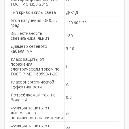
ГОСТ Р 54350-2015
Тип кривой силы света
Д/К1Д
Угол излучения 2Ɵ 0,5 ,
120;60/120
град
Эффективность
180
светильника, лм/Вт
Диаметр сетевого
5-10
кабеля, мм
Класс защиты от
поражения
I
электрическим током по
ГОСТ Р МЭК 60598-1-2011
Класс энергетической
A
эффективности
Потребляемый ток, не
0,3
более, A
Функция защиты от
длительного
да
повышенного напряжения
Функция защиты от
да