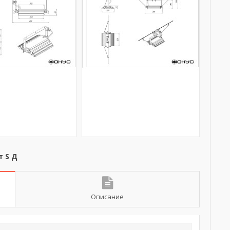
т S Д
Описание