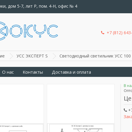
ки, дом 5-7, лит Р, пом. 4-Н, офис № 4
+7 (812) 643
ие
УСС ЭКСПЕРТ S
Светодиодный светильник УСС 100 
О нас
Контакты
Доставка и оплата
В н
Опто
Це
+7
Зак