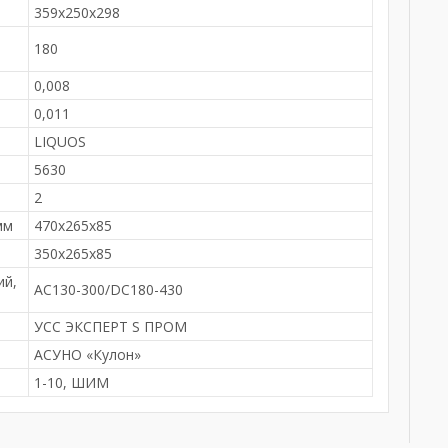
359х250х298
180
0,008
0,011
LIQUOS
5630
2
мм
470х265х85
м
350х265х85
ий,
AC130-300/DC180-430
УСС ЭКСПЕРТ S ПРОМ
АСУНО «Кулон»
1-10, ШИМ