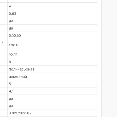
A
0,63
да
да
0;50;60
ь/
соотв.
УХЛ1
8
поликарбонат
алюминий
5
4,1
да
да
370х250х182