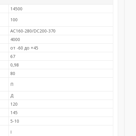
14500
100
AC160-280/DC200-370
4000
от -60 до +45
67
0,98
80
-
П
Д
120
145
5-10
I