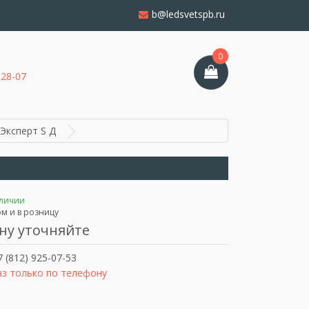
b@ledsvetspb.ru
0
-28-07
Эксперт S Д
аличии
м и в розницу
ну уточняйте
 (812) 925-07-53
аз только по телефону