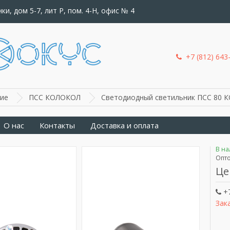
ки, дом 5-7, лит Р, пом. 4-Н, офис № 4
+7 (812) 643
ие
ПСС КОЛОКОЛ
Светодиодный светильник ПСС 80 К
О нас
Контакты
Доставка и оплата
В н
Опто
Це
+7
Зак