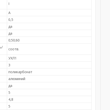
I
А
0,5
да
да
0;50;60
ь/
соотв.
УХЛ1
3
поликарбонат
алюминий
да
5
4,8
5