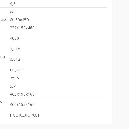
4,8
да
 мм
Ø150х450
232х150х460
4000
0,015
 на
0,012
LIQUOS
3535
5,7
м
465х190х160
ем
460х155х160
ПСС КОЛОКОЛ