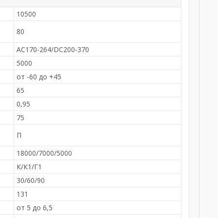
10500
80
AC170-264/DC200-370
5000
от -60 до +45
65
0,95
75
-
П
18000/7000/5000
К/К1/Г1
30/60/90
131
от 5 до 6,5