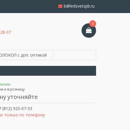
b@ledsvetspb.ru
0
-28-07
ОЛОКОЛ с доп. оптикой
аличии
м и в розницу
ну уточняйте
 (812) 925-07-53
аз только по телефону