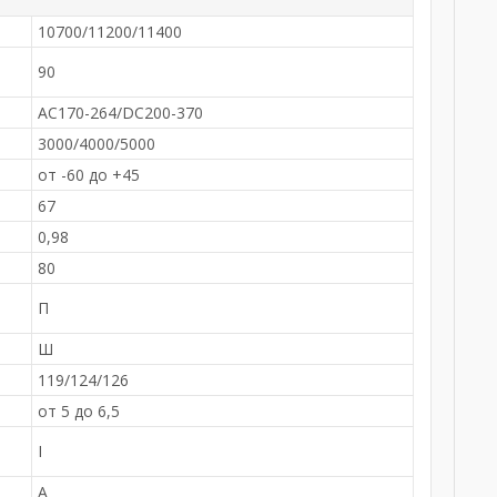
10700/11200/11400
90
AC170-264/DC200-370
3000/4000/5000
от -60 до +45
67
0,98
80
-
П
Ш
119/124/126
от 5 до 6,5
I
А