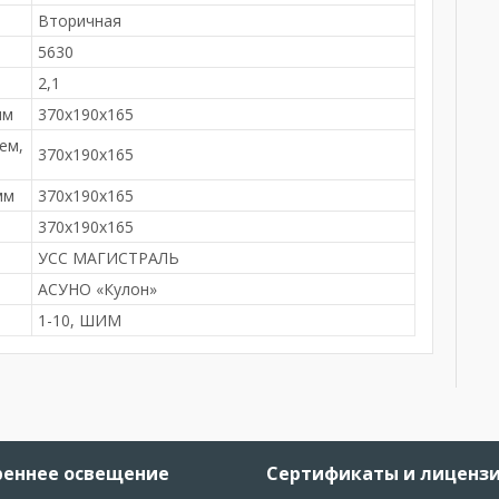
Вторичная
5630
2,1
мм
370x190x165
ем,
370x190x165
мм
370x190x165
м
370x190x165
УСС МАГИСТРАЛЬ
АСУНО «Кулон»
1-10, ШИМ
реннее освещение
Сертификаты и лиценз