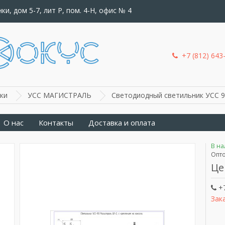
ки, дом 5-7, лит Р, пом. 4-Н, офис № 4
+7 (812) 643
ки
УСС МАГИСТРАЛЬ
Светодиодный светильник УСС
О нас
Контакты
Доставка и оплата
В н
Опто
Це
+7
Зак