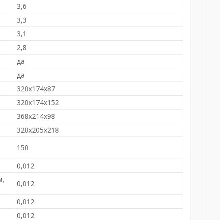
3,6
3,3
3,1
2,8
да
да
320x174x87
320х174х152
368х214х98
320х205х218
150
0,012
м,
0,012
0,012
0,012