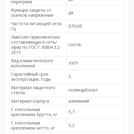
перегрева
Функция защиты от
да
скачков напряжения
Частота питающей сети,
0;50;60
Гц
Эмиссия гармонических
составляющих в сеть/
соотв.
эфир по ГОСТ 30804.3.2-
2013
Вид климатического
УХЛ1
исполнения
Гарантийный срок
5
эксплуатации, годы
Материал защитного
поликарбонат
стекла
Материал корпуса
алюминий
С консольным
5,7
креплением брутто, кг
С консольным
5,2
креплением нетто, кг