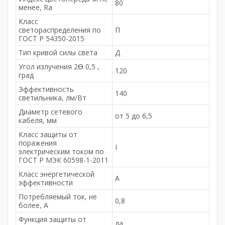
80
менее, Ra
Класс
светораспределения по
П
ГОСТ Р 54350-2015
Тип кривой силы света
Д
Угол излучения 2Ɵ 0,5 ,
120
град
Эффективность
140
светильника, лм/Вт
Диаметр сетевого
от 5 до 6,5
кабеля, мм
Класс защиты от
поражения
I
электрическим током по
ГОСТ Р МЭК 60598-1-2011
Класс энергетической
А
эффективности
Потребляемый ток, не
0,8
более, A
Функция защиты от
да