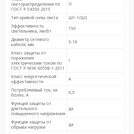
светораспределения по
П
ГОСТ Р 54350-2015
Тип кривой силы света
Ш1-1/Ш2
Эффективность
150
светильника, лм/Вт
Диаметр сетевого
5-10
кабеля, мм
Класс защиты от
поражения
I
электрическим током по
ГОСТ Р МЭК 60598-1-2011
Класс энергетической
А
эффективности
Потребляемый ток, не
0,5
более, A
Функция защиты от
длительного
да
повышенного напряжения
Функция защиты от
да
обрыва нагрузки