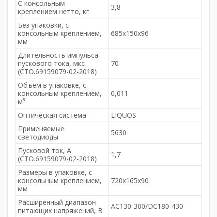
С консольным
3,8
креплением нетто, кг
Без упаковки, с
консольным креплением,
685х150х96
мм
Длительность импульса
пускового тока, мкс
70
(СТО.69159079-02-2018)
Объём в упаковке, с
консольным креплением,
0,011
м³
Оптическая система
LIQUOS
Применяемые
5630
светодиоды
Пусковой ток, А
1,7
(СТО.69159079-02-2018)
Размеры в упаковке, с
консольным креплением,
720х165х90
мм
Расширенный диапазон
AC130-300/DC180-430
питающих напряжений, В