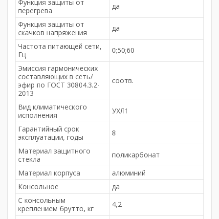
Функция защиты от
да
перегрева
Функция защиты от
да
скачков напряжения
Частота питающей сети,
0;50;60
Гц
Эмиссия гармонических
составляющих в сеть/
соотв.
эфир по ГОСТ 30804.3.2-
2013
Вид климатического
УХЛ1
исполнения
Гарантийный срок
8
эксплуатации, годы
Материал защитного
поликарбонат
стекла
Материал корпуса
алюминий
Консольное
да
С консольным
4,2
креплением брутто, кг