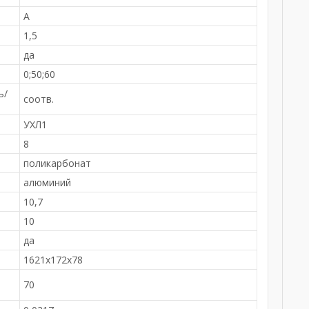
А
1,5
да
0;50;60
ь/
соотв.
УХЛ1
8
поликарбонат
алюминий
10,7
10
да
1621x172x78
70