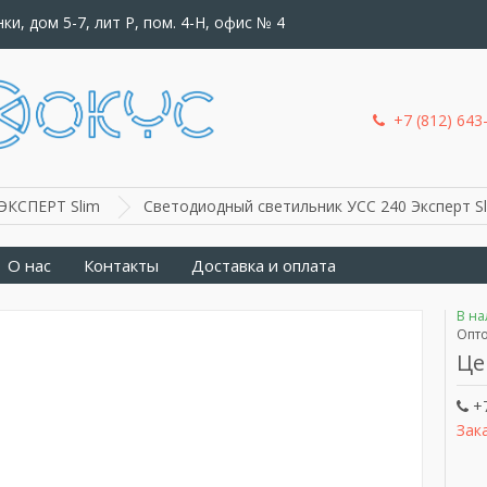
ки, дом 5-7, лит Р, пом. 4-Н, офис № 4
+7 (812) 643
ЭКСПЕРТ Slim
Светодиодный светильник УСС 240 Эксперт Sl
О нас
Контакты
Доставка и оплата
В н
Опто
Це
+7
Зак