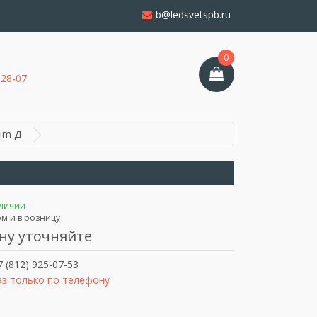
b@ledsvetspb.ru
0
-28-07
im Д
аличии
м и в розницу
ну уточняйте
 (812) 925-07-53
аз только по телефону