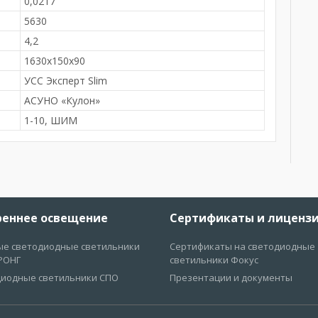
0,0217
5630
4,2
м
1630x150x90
УСС Эксперт Slim
АСУНО «Кулон»
1-10, ШИМ
реннее освещение
Сертификаты и лиценз
е светодиодные светильники
Сертификаты на светодиодные
РОНГ
светильники Фокус
иодные светильники СПО
Презентации и документы