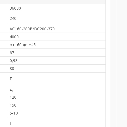
36000
240
АС160-280В/DC200-370
4000
от -60 до +45
67
0,98
80
-
П
Д
120
150
5-10
I