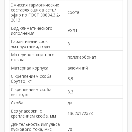
Эмиссия гармонических
составляющих в сеть/
соотв.
эфир по ГОСТ 30804.3.2-
2013
Вид климатического
УХЛ1
исполнения
Гарантийный срок
8
эксплуатации, годы
Материал защитного
поликарбонат
стекла
Материал корпуса
алюминий
С креплением скоба
8,9
брутто, кг
С креплением скоба
8,3
нетто, кг
Скоба
да
Без упаковки, с
1362x172x78
креплением скоба, мм
Длительность импульса
пускового тока, мкс
70