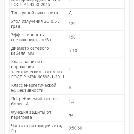
ГОСТ Р 54350-2015
Тип кривой силы света
Д
Угол излучения 2Ɵ 0,5 ,
120
град
Эффективность
150
светильника, лм/Вт
Диаметр сетевого
5-10
кабеля, мм
Класс защиты от
поражения
I
электрическим током по
ГОСТ Р МЭК 60598-1-2011
Класс энергетической
А
эффективности
Потребляемый ток, не
1,3
более, A
Функция защиты от
да
перегрева
Частота питающей сети,
0;50;60
Гц