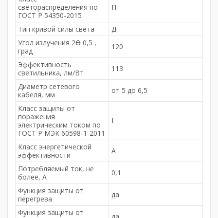
светораспределения по
П
ГОСТ Р 54350-2015
Тип кривой силы света
Д
Угол излучения 2Ɵ 0,5 ,
120
град
Эффективность
113
светильника, лм/Вт
Диаметр сетевого
от 5 до 6,5
кабеля, мм
Класс защиты от
поражения
I
электрическим током по
ГОСТ Р МЭК 60598-1-2011
Класс энергетической
А
эффективности
Потребляемый ток, не
0,1
более, A
Функция защиты от
да
перегрева
Функция защиты от
да